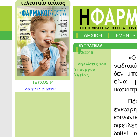
ΑΡΧΙΚΗ
EVENTS
ΕΥΤΡΑΠΕΛΑ
5/2/2015
«Ο
ναδιακό
Δηλώσεις του
Υπουργού
δεν μπο
Υγείας
είναι 
ΤΕΥΧΟΣ 91
ικανότη
[
]
Δείτε όλο το τεύχος...
Π
έγκαιρη
κοινων
οφείλετ
δοθεί 