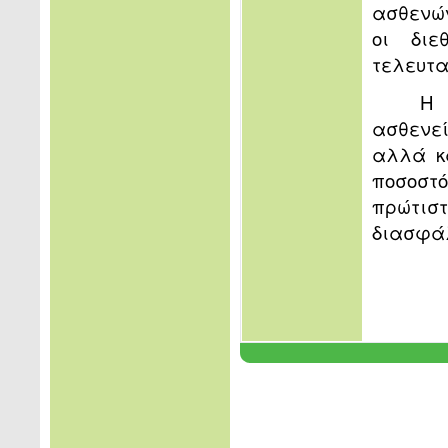
ασθενών
οι διε
τελευτα
Η 
ασθενεί
αλλά κα
ποσοστ
πρώτισ
διασφάλ