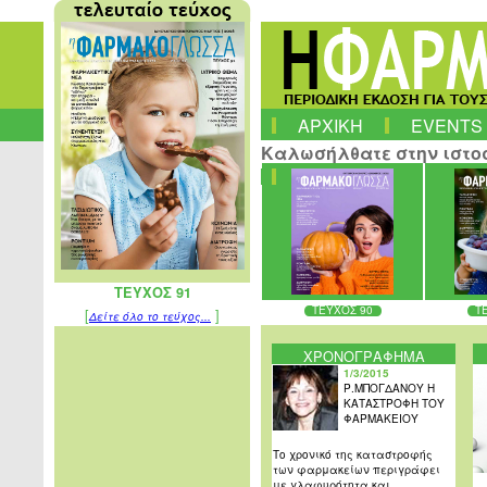
ΑΡΧΙΚΗ
EVENTS
Καλωσήλθατε στην ιστοσ
ΤΕΥΧΟΣ 91
ΤΕΥΧΟΣ 90
Τ
[
]
Δείτε όλο το τεύχος...
ΧΡΟΝΟΓΡΑΦΗΜΑ
1/3/2015
Ρ.ΜΠΟΓΔΑΝΟΥ Η
ΚΑΤΑΣΤΡΟΦΗ ΤΟΥ
ΦΑΡΜΑΚΕΙΟΥ
Το χρονικό της καταστροφής
των φαρμακείων περιγράφει
με γλαφυρότητα και