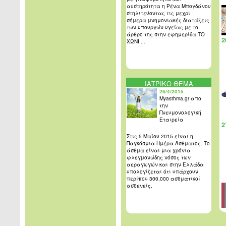
αυστηρότητα η Ρένα Μπογδάνου
στηλιτεύοντας τις μεχρι
σήμερα μνημονιακές διατάξεις
των υπουργών υγείας με το
άρθρο της στην εφημερίδα ΤΟ
2
ΧΩΝΙ ...
ΙΑΤΡΙΚΟ ΘΕΜΑ
26/4/2015
Myasthma.gr απο
την
Πνευμονολογική
Εταιρεία
2
Στις 5 Μαΐου 2015 είναι η
Παγκόσμια Ημέρα Άσθματος. Το
άσθμα είναι μια χρόνια
φλεγμονώδης νόσος των
αεραγωγών και στην Ελλάδα
υπολογίζεται ότι υπάρχουν
περίπου 300.000 ασθματικοί
ασθενείς.
2